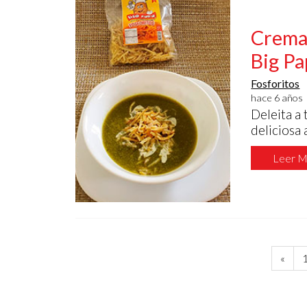
Crema 
Big P
Fosforitos
hace 6 años
Deleita a 
deliciosa
Leer M
«