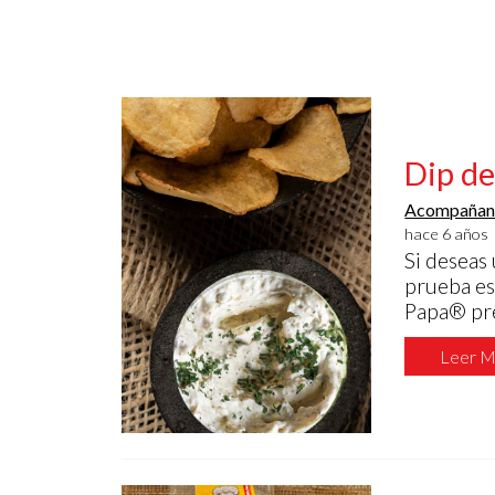
Dip de
Acompañan
hace 6 años
Si deseas
prueba es
Papa® pref
Leer M